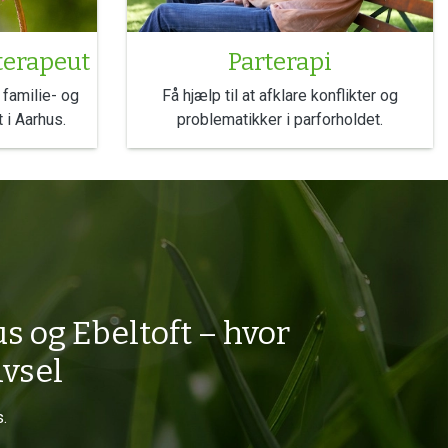
Parterapi
oterapeut
Få hjælp til at afklare konflikter og
familie- og
problematikker i parforholdet.
 i Aarhus.
us og Ebeltoft – hvor
ivsel
s.