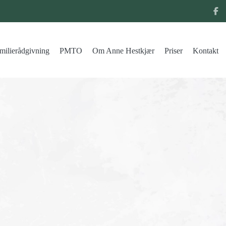
milierådgivning
PMTO
Om Anne Hestkjær
Priser
Kontakt