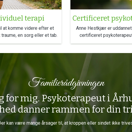
ividuel terapi
Certificeret psyk
il at komme videre efter et
Anne Hestkjær er uddannet 
traume, en sorg eller et tab.
certificeret psykoterapeut
Familierådgivningen
g for mig. Psykoterapeut i Årh
hed danner rammen for din tr
er kan være mange årsager til, at kroppen eller sindet ikke trive