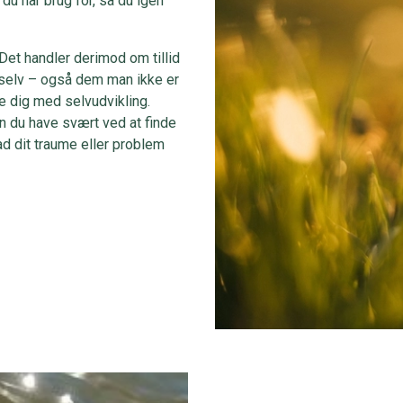
du har brug for, så du igen
 Det handler derimod om tillid
ig selv – også dem man ikke er
e dig med selvudvikling.
 kan du have svært ved at finde
vad dit traume eller problem