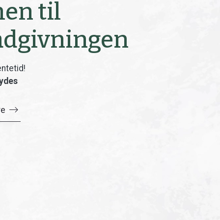
n til
ådgivningen
ntetid!
bydes
re