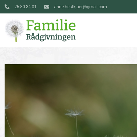
Gå
26 80 34 01
anne.hestkjaer@gmail.com
til
hovedindhold