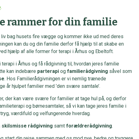
n
ge rammer for din familie
et liv bag husets fire vægge og kommer ikke ud med deres
ngen kan du og din familie derfor få hjælp til at skabe en
d hjælp af alle former for terapi i Århus og Ebeltoft.
 terapi i Århus og få rådgivning til, hvordan jeres familie
ette kan indebære
parterapi
og
familierådgivning
såvel som
se
. Hos Familierådgivningen er vi nemlig trænede
ge år hjulpet familier med ’den svære samtale’.
, der kan være svære for familier at tage hul på, og derfor
amilieterapi og børnesamtaler, så vi kan tage jeres familie i
n tryg, værdifuld og velfungerende hverdag.
å
skilsmisse rådgivning
samt
forældrerådgivning
.
og start din rejse sammen med os mod nye, bedre og tryggere