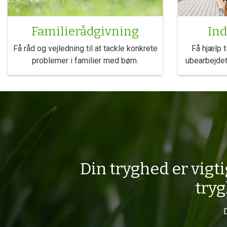
Familierådgivning
Ind
Få råd og vejledning til at tackle konkrete
Få hjælp t
problemer i familier med børn.
ubearbejdet 
Din tryghed er vigti
tryg
D