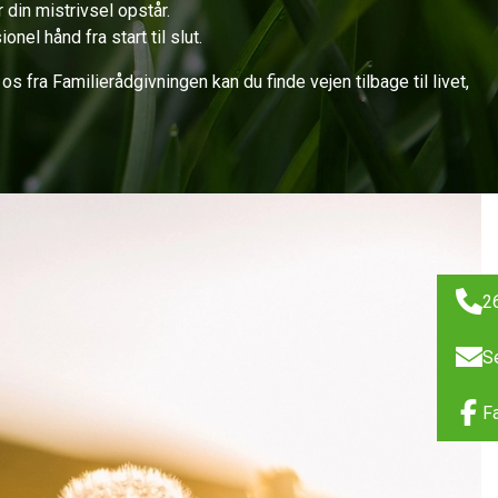
 din mistrivsel opstår.
el hånd fra start til slut.
s fra Familierådgivningen kan du finde vejen tilbage til livet,
2
S
F