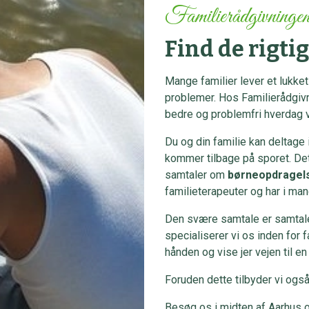
Familierådgivninge
Find de rigti
Mange familier lever et lukk
problemer. Hos Familierådgivni
bedre og problemfri hverdag ve
Du og din familie kan deltage i
kommer tilbage på sporet. D
samtaler om
børneopdragel
familieterapeuter og har i man
Den svære samtale er samtaler
specialiserer vi os inden for f
hånden og vise jer vejen til e
Foruden dette tilbyder vi ogs
Besøg os i midten af Aarhus 