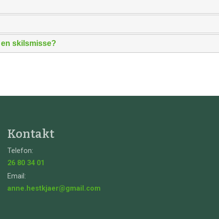
r en skilsmisse?
Kontakt
Telefon:
26 80 34 01
Email:
anne.hestkjaer@gmail.com