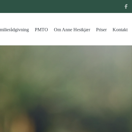
milierådgivning
PMTO
Om Anne Hestkjær
Priser
Kontakt