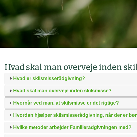
Hvad skal man overveje inden ski
Hvad er skilsmisserådgivning?
Hvad skal man overveje inden skilsmisse?
Hvornår ved man, at skilsmisse er det rigtige?
Hvordan hjælper skilsmisserådgivning, når der er bør
Hvilke metoder arbejder Familierådgivningen med?