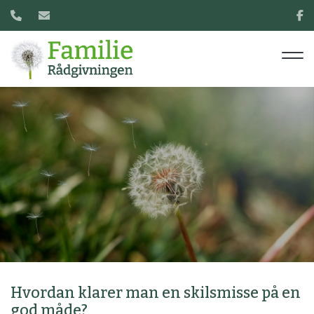
Gå
til
hovedindhold
Hvordan klarer man en skilsmisse på en
god måde?