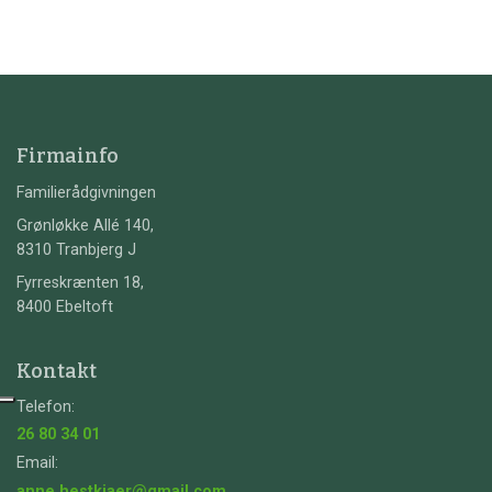
Firmainfo
Familierådgivningen
Grønløkke Allé 140,
8310 Tranbjerg J
Fyrreskrænten 18,
8400 Ebeltoft
Kontakt
Telefon:
26 80 34 01
Email:
anne.hestkjaer@gmail.com