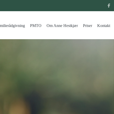
milierådgivning
PMTO
Om Anne Hestkjær
Priser
Kontakt