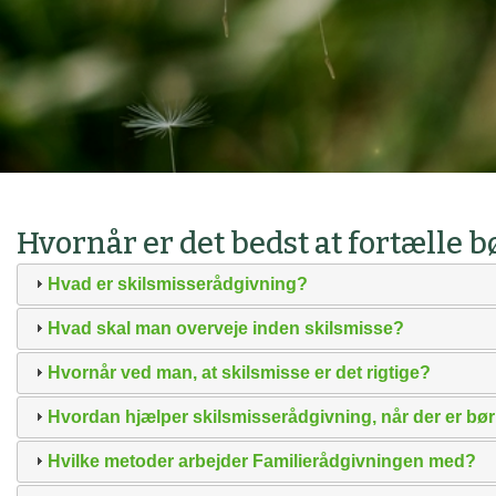
Hvornår er det bedst at fortælle 
Hvad er skilsmisserådgivning?
Hvad skal man overveje inden skilsmisse?
Hvornår ved man, at skilsmisse er det rigtige?
Hvordan hjælper skilsmisserådgivning, når der er bør
Hvilke metoder arbejder Familierådgivningen med?