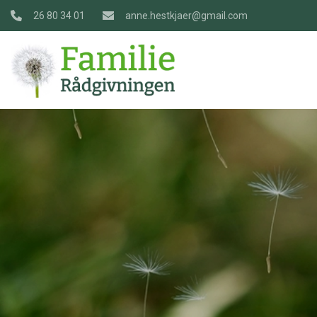
Gå
26 80 34 01
anne.hestkjaer@gmail.com
til
hovedindhold