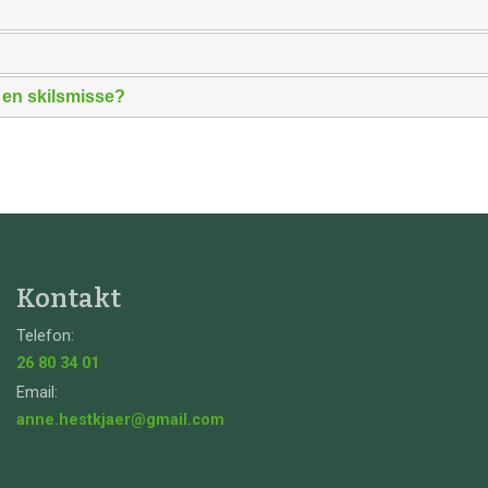
r en skilsmisse?
Kontakt
Telefon:
26 80 34 01
Email:
anne.hestkjaer@gmail.com